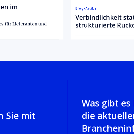
ten im
Blog-Artikel
Verbindlichkeit sta
strukturierte Rüc
s für Lieferanten und
Gesundheitswesen
1. Juni 2026
5 Minuten Lesezeit
•
Was gibt es
 Sie mit
die aktuelle
Branchenin