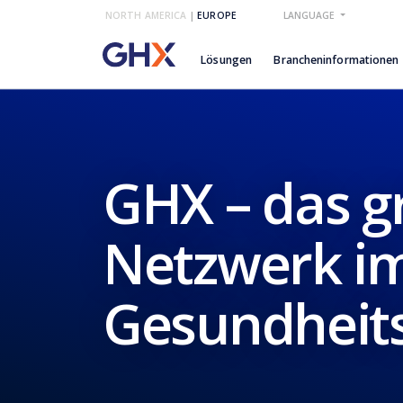
NORTH AMERICA
|
EUROPE
LANGUAGE
Lösungen
Brancheninformationen
GHX – das g
Netzwerk i
Gesundheit