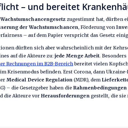
flicht – und bereitet Kranken
m
Wachstumschancengesetz
zugestimmt hat, dürften e
sserung der Wachstumschancen
, Förderung von
Inve
fairness – auf dem Papier verspricht das Gesetz einig
onen dürften sich aber wahrscheinlich mit der Kehrsei
ines auf die Akteure zu:
jede Menge Arbeit
. Besonders
cher Rechnungen im B2B-Bereich
bereitet vielen Kopfsc
en im Krisenmodus befinden. Erst Corona, dann Ukraine-
der
Medical Device Regulation
(MDR), dem
Lieferkett
) – die Gesetzgeber haben die
Rahmenbedingungen 
d die Akteure vor
Herausforderungen
gestellt, die si