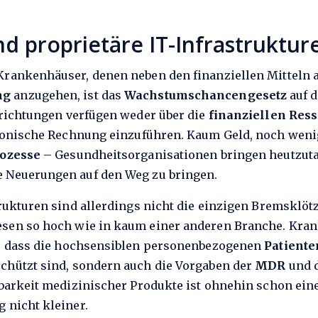
nd proprietäre IT-Infrastruktur
ankenhäuser, denen neben den finanziellen Mitteln auc
ng
anzugehen, ist das
Wachstumschancengesetz
auf d
nrichtungen verfügen weder über die
finanziellen Res
tronische Rechnung einzuführen. Kaum Geld, noch weni
rozesse
– Gesundheitsorganisationen bringen heutzutag
 Neuerungen auf den Weg zu bringen.
rukturen sind allerdings nicht die einzigen Bremsklötz
sen so hoch wie in kaum einer anderen Branche. Kra
n, dass die hochsensiblen personenbezogenen
Patiente
schützt sind, sondern auch die Vorgaben der
MDR
und 
barkeit medizinischer Produkte ist ohnehin schon ein
 nicht kleiner.