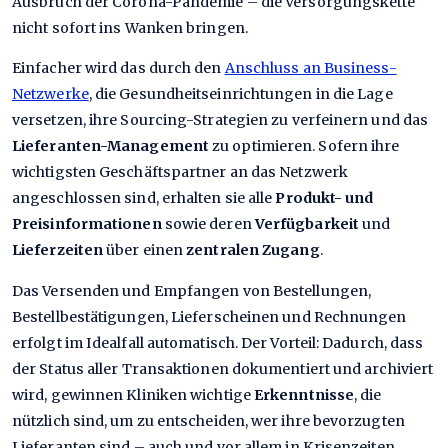
Ausbruch der Corona-Pandemie – die Versorgungskette
nicht sofort ins Wanken bringen.
Einfacher wird das durch den
Anschluss an Business-
Netzwerke
, die Gesundheitseinrichtungen in die Lage
versetzen, ihre Sourcing-Strategien zu verfeinern und das
Lieferanten-Management
zu optimieren. Sofern ihre
wichtigsten Geschäftspartner an das Netzwerk
angeschlossen sind, erhalten sie alle
Produkt- und
Preisinformationen
sowie deren
Verfügbarkeit
und
Lieferzeiten
über einen
zentralen Zugang
.
Das Versenden und Empfangen von Bestellungen,
Bestellbestätigungen, Lieferscheinen und Rechnungen
erfolgt im Idealfall automatisch. Der Vorteil: Dadurch, dass
der Status aller Transaktionen dokumentiert und archiviert
wird, gewinnen Kliniken wichtige
Erkenntnisse
, die
nützlich sind, um zu entscheiden, wer ihre bevorzugten
Lieferanten sind – auch und vor allem in Krisenzeiten.