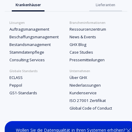
Krankenhäuser
Lieferanten
Lösungen
Brancheninformationen
Auftragsmanagement
Ressourcenzentrum
Beschaffungsmanagement
News & Events
Bestandsmanagement
GHX Blog
Stammdatenpflege
Case Studies
Consulting Services
Pressemitteilungen
Globale Standards
Unternehmen
ECLASS
Über GHX
Peppol
Niederlassungen
GS1-Standards
Kundenservice
ISO 27001 Zertifikat
Global Code of Conduct
Impressum
Nutzungsbedingungen
Datenschutz
Wollen Sie die Datenqualität in Ihren Systemen erhöhen?